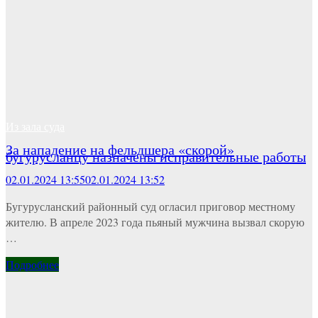
Из зала суда
За нападение на фельдшера «скорой»
бугурусланцу назначены исправительные работы
02.01.2024 13:55
02.01.2024 13:52
Бугурусланский районный суд огласил приговор местному
жителю. В апреле 2023 года пьяный мужчина вызвал скорую
…
Подробнее