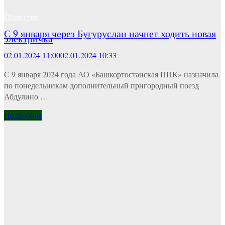
Общество
С 9 января через Бугуруслан начнет ходить новая
электричка
02.01.2024 11:00
02.01.2024 10:33
С 9 января 2024 года АО «Башкортостанская ППК» назначила
по понедельникам дополнительный пригородный поезд
Абдулино …
Подробнее