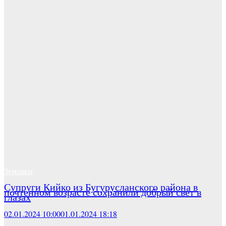
Земляки
Супруги Кийко из Бугурусланского района в
почтенном возрасте сохранили добрый свет в
глазах
02.01.2024 10:00
01.01.2024 18:18