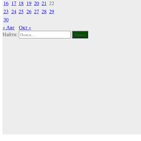
16
17
18
19
20
21
22
23
24
25
26
27
28
29
30
« Авг
Окт »
Найти: