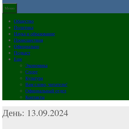
Меню
Общество
Политика
Наука и образование
Происшествия
Официально
Подкаст
Еще
Экономика
Спорт
Культура
Вам слово, читатели!
Официальный отдел
Контакты
День: 13.09.2024