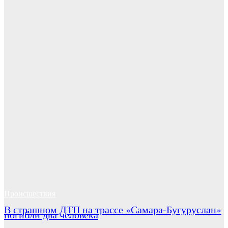
Происшествия
В страшном ДТП на трассе «Самара-Бугуруслан»
погибли два человека