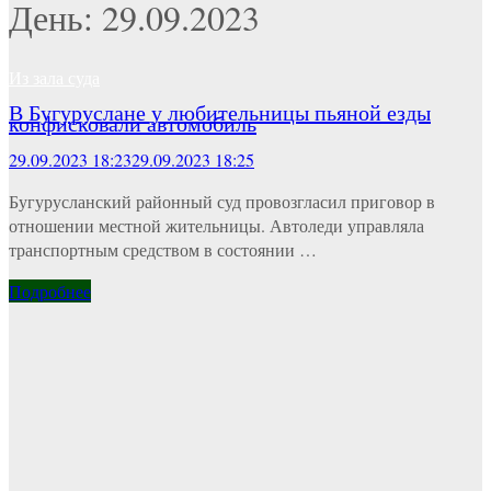
День: 29.09.2023
Из зала суда
В Бугуруслане у любительницы пьяной езды
конфисковали автомобиль
29.09.2023 18:23
29.09.2023 18:25
Бугурусланский районный суд провозгласил приговор в
отношении местной жительницы. Автоледи управляла
транспортным средством в состоянии …
Подробнее