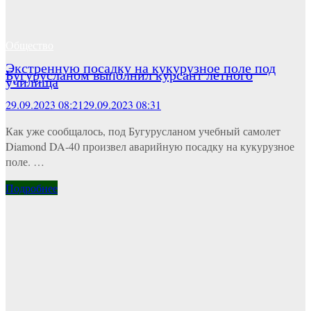
Общество
Экстренную посадку на кукурузное поле под
Бугурусланом выполнил курсант летного
училища
29.09.2023 08:21
29.09.2023 08:31
Как уже сообщалось, под Бугурусланом учебный самолет
Diamond DA-40 произвел аварийную посадку на кукурузное
поле. …
Подробнее