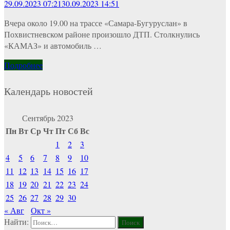
29.09.2023 07:21
30.09.2023 14:51
Вчера около 19.00 на трассе «Самара-Бугуруслан» в
Похвистневском районе произошло ДТП. Столкнулись
«КАМАЗ» и автомобиль …
Подробнее
Календарь новостей
Сентябрь 2023
Пн
Вт
Ср
Чт
Пт
Сб
Вс
1
2
3
4
5
6
7
8
9
10
11
12
13
14
15
16
17
18
19
20
21
22
23
24
25
26
27
28
29
30
« Авг
Окт »
Найти: