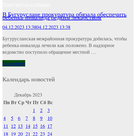
Прокуратура сообщает
В Бугуруслане прокуратура обязала обеспечить
ребенка-инвалида редким лекарством
04.12.2023 13:38
04.12.2023 13:38
Бугурусланская межрайонная прокуратура добилась, чтобы
ребенка-инвалида лечили как положено. В надзорное
ведомство поступило обращение местной …
Подробнее
Календарь новостей
Декабрь 2023
Пн
Вт
Ср
Чт
Пт
Сб
Вс
1
2
3
4
5
6
7
8
9
10
11
12
13
14
15
16
17
18
19
20
21
22
23
24