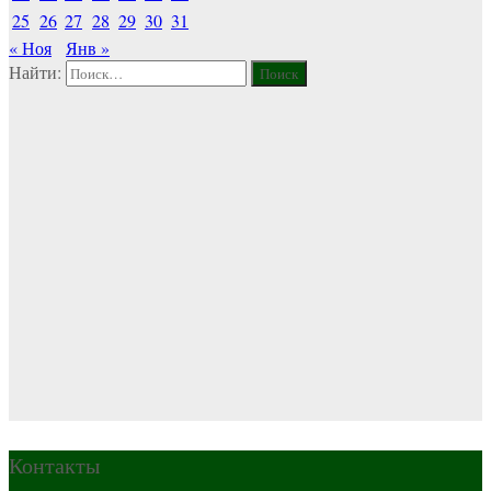
25
26
27
28
29
30
31
« Ноя
Янв »
Найти:
Контакты