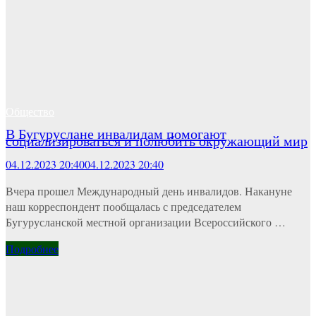
Общество
В Бугуруслане инвалидам помогают
социализироваться и полюбить окружающий мир
04.12.2023 20:40
04.12.2023 20:40
Вчера прошел Международный день инвалидов. Накануне
наш корреспондент пообщалась с председателем
Бугурусланской местной организации Всероссийского …
Подробнее