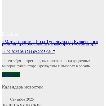
Политика
«Мать-героиня» Роза Туралиева из Беляевского
района проголосовала на выборах губернатора
14.09.2025 08:17
14.09.2025 08:17
14 сентября — третий день голосования на досрочных
выборах губернатора Оренбуржья и выборах в органы …
Подробнее
Календарь новостей
Сентябрь 2025
Пн
Вт
Ср
Чт
Пт
Сб
Вс