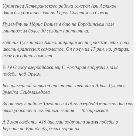
Уроженец Ленкораньского района генерал Ази Асланов
дважды удостоен звания Героя Советского Союза.
Пулемётчик Идрис Велиев в бою на Бородинском поле
уничтожил более 50 солдат противника.
Лётчик Гусейнбала Алиев, защищая ленинградское небо, сбил
шесть вражеских самолетов. Он получил 17 ран, но, умирая,
смог посадить самолет.
В
1942 году азербайджанец Г. Аждаров водрузил знамя
победы над Орлом.
Беспримерной отвагой отличились летчики Адиль Гулиев и
Зулейха Сеидмамедова.
За отвагу в районе Таганрога 416-ая азербайджанская дивизия
была удостоена почётного звания — Таганрогская.
А 2 мая солдаты 416 дивизии водрузили знамя победы в
Берлине на Бранденбургских воротах.