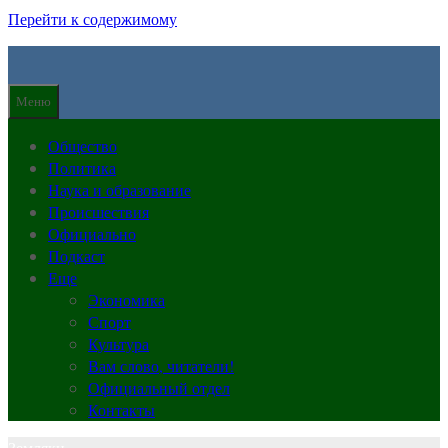
Перейти к содержимому
Меню
Общество
Политика
Наука и образование
Происшествия
Официально
Подкаст
Еще
Экономика
Спорт
Культура
Вам слово, читатели!
Официальный отдел
Контакты
Земляки