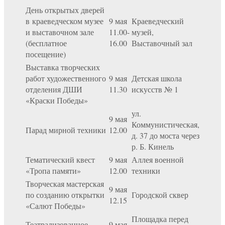
День открытых дверей
в краеведческом музее
9 мая
Краеведческий
и выставочном зале
11.00-
музей,
(бесплатное
16.00
Выставочный зал
посещение)
Выставка творческих
работ художественного
9 мая
Детская школа
отделения ДШИ
11.30
искусств № 1
«Краски Победы»
ул.
9 мая
Коммунистическая,
Парад мирной техники
12.00
д. 37 до моста через
р. Б. Кинель
Тематический квест
9 мая
Аллея военной
«Тропа памяти»
12.00
техники
Творческая мастерская
9 мая
по созданию открытки
Городской сквер
12.15
«Салют Победы»
Площадка перед
Театрализованное
9 мая