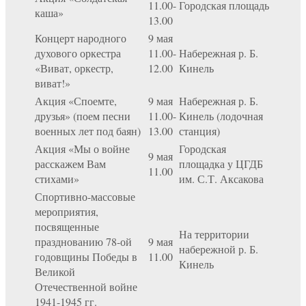
11.00-
Городская площадь
каша»
13.00
Концерт народного
9 мая
духового оркестра
11.00-
Набережная р. Б.
«Виват, оркестр,
12.00
Кинель
виват!»
Акция «Споемте,
9 мая
Набережная р. Б.
друзья» (поем песни
11.00-
Кинель (лодочная
военных лет под баян)
13.00
станция)
Акция «Мы о войне
Городская
9 мая
расскажем Вам
площадка у ЦГДБ
11.00
стихами»
им. С.Т. Аксакова
Спортивно-массовые
мероприятия,
посвященные
На территории
празднованию 78-ой
9 мая
набережной р. Б.
годовщины Победы в
11.00
Кинель
Великой
Отечественной войне
1941-1945 гг.