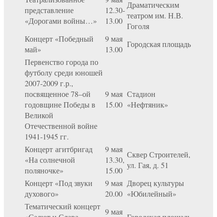
Драматическим
представление
12.30-
театром им. Н.В.
«Дорогами войны…»
13.00
Гоголя
Концерт «Победный
9 мая
Городская площадь
май»
13.00
Первенство города по
футболу среди юношей
2007-2009 г.р.,
посвященное 78–ой
9 мая
Стадион
годовщине Победы в
15.00
«Нефтяник»
Великой
Отечественной войне
1941-1945 гг.
Концерт агитбригад
9 мая
Сквер Строителей,
«На солнечной
13.30,
ул. Гая, д. 51
поляночке»
15.00
Концерт «Под звуки
9 мая
Дворец культуры
духового»
20.00
«Юбилейный»
Тематический концерт
9 мая
«Салют и Слава
Городская площадь