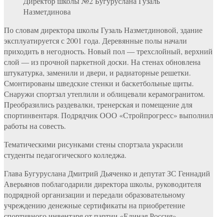
Директор школы №2 Бугуруслана Гузаль
Назметдинова
По словам директора школы Гузаль Назметдиновой, здание
эксплуатируется с 2001 года. Деревянные полы начали
приходить в негодность. Новый пол — трехслойный, верхний
слой — из прочной паркетной доски. На стенах обновлена
штукатурка, заменили и двери, и радиаторные решетки.
Смонтированы шведские стенки и баскетбольные щиты.
Снаружи спортзал утеплили и облицевали керамогранитом.
Преобразились раздевалки, тренерская и помещение для
спортинвентаря. Подрядчик ООО «Стройпрогресс» выполнил
работы на совесть.
Тематическими рисунками стены спортзала украсили
студенты педагогического колледжа.
Глава Бугуруслана Дмитрий Дьяченко и депутат ЗС Геннадий
Аверьянов поблагодарили директора школы, руководителя
подрядной организации и передали образовательному
учреждению денежные сертификаты на приобретение
спортивного инвентаря от партии «Единая Россия».