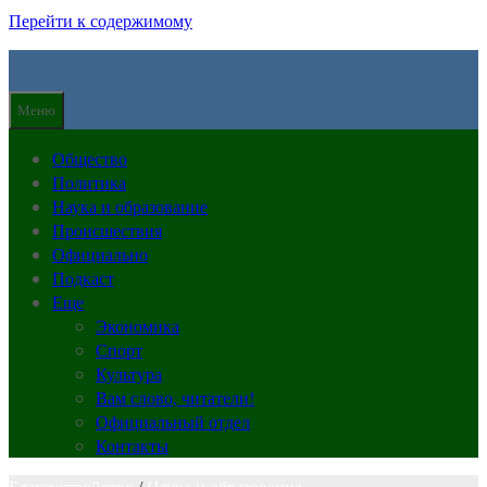
Перейти к содержимому
Меню
Общество
Политика
Наука и образование
Происшествия
Официально
Подкаст
Еще
Экономика
Спорт
Культура
Вам слово, читатели!
Официальный отдел
Контакты
Благоустройство
/
Наука и образование