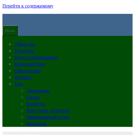
Перейти к содержимому
Меню
Общество
Политика
Наука и образование
Происшествия
Официально
Подкаст
Еще
Экономика
Спорт
Культура
Вам слово, читатели!
Официальный отдел
Контакты
Благоустройство