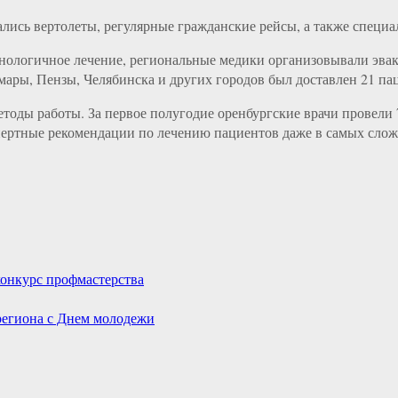
лись вертолеты, регулярные гражданские рейсы, а также специ
ехнологичное лечение, региональные медики организовывали эв
ары, Пензы, Челябинска и других городов был доставлен 21 пац
етоды работы. За первое полугодие оренбургские врачи провели
спертные рекомендации по лечению пациентов даже в самых сло
конкурс профмастерства
региона с Днем молодежи