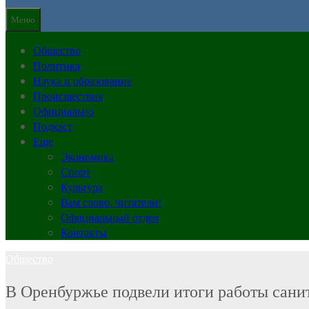
Меню
Общество
Политика
Наука и образование
Происшествия
Официально
Подкаст
Еще
Экономика
Спорт
Культура
Вам слово, читатели!
Официальный отдел
Контакты
Общество
В Оренбуржье подвели итоги работы санит