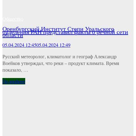
Общество
Оренбургский Институт Степи Уральского
отделения РАН представил факты о речной сети
области
05.04.2024 12:45
05.04.2024 12:49
Русский метеоролог, климатолог и географ Александр
Воейков утверждал, что реки – продукт климата. Время
показало, …
Подробнее