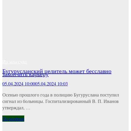
Из зала суда
Бугурусланский целитель может бесславно
закончить карьеру
05.04.2024 10:00
05.04.2024 10:03
Осенью прошлого года в полицию Бугуруслана поступил
сигнал из больницы. Госпитализированный В. П. Иванов
утверждал, …
Подробнее