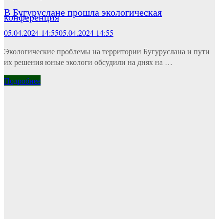
В Бугуруслане прошла экологическая
конференция
05.04.2024 14:55
05.04.2024 14:55
Экологические проблемы на территории Бугуруслана и пути
их решения юные экологи обсудили на днях на …
Подробнее