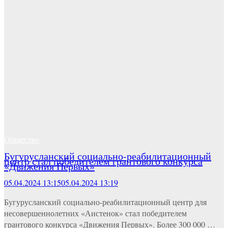
Общество
Бугурусланский социально-реабилитационный
центр стал победителем грантового конкурса
«Движения Первых»
05.04.2024 13:15
05.04.2024 13:19
Бугурусланский социально-реабилитационный центр для
несовершеннолетних «Аистенок» стал победителем
грантового конкурса «Движения Первых». Более 300 000 …