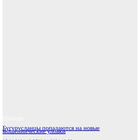
Общество
Бугурусланцы попадаются на новые
мошеннические уловки