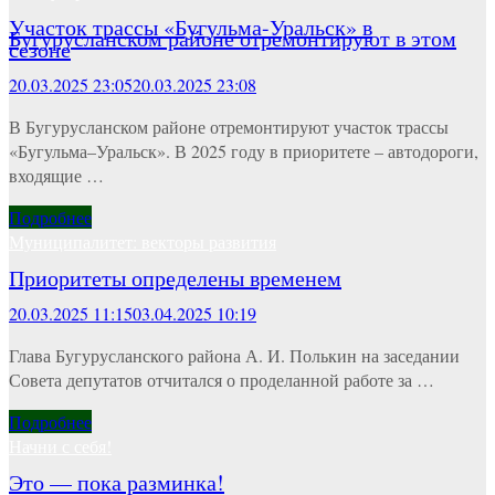
Участок трассы «Бугульма-Уральск» в
Бугурусланском районе отремонтируют в этом
сезоне
20.03.2025 23:05
20.03.2025 23:08
В Бугурусланском районе отремонтируют участок трассы
«Бугульма–Уральск». В 2025 году в приоритете – автодороги,
входящие …
Подробнее
Муниципалитет: векторы развития
Приоритеты определены временем
20.03.2025 11:15
03.04.2025 10:19
Глава Бугурусланского района А. И. Полькин на заседании
Совета депутатов отчитался о проделанной работе за …
Подробнее
Начни с себя!
Это — пока разминка!