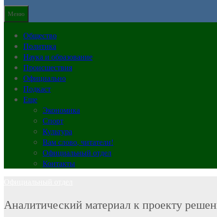
Меню
Общество
Политика
Наука и образование
Происшествия
Официально
Подкаст
Еще
Экономика
Спорт
Культура
Вам слово, читатели!
Официальный отдел
Контакты
Официальный отдел
Аналитический материал к проекту решени