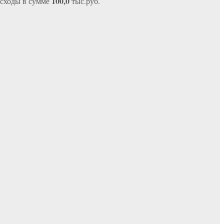
100,0
асходы в сумме
тыс.руб.