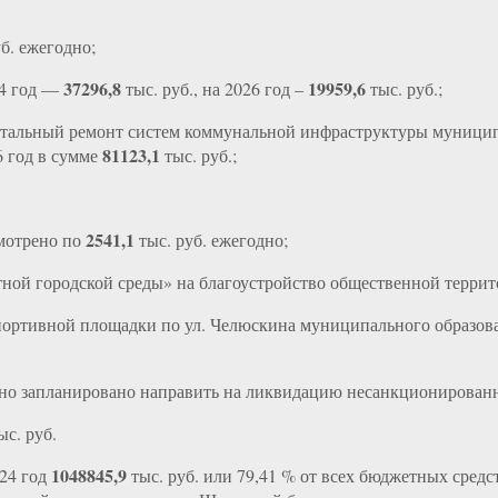
б. ежегодно;
37296,8
19959,6
24 год —
тыс. руб., на 2026 год –
тыс. руб.;
тальный ремонт систем коммунальной инфраструктуры муниципал
81123,1
6 год в сумме
тыс. руб.;
2541,1
смотрено по
тыс. руб. ежегодно;
ной городской среды» на благоустройство общественной террит
портивной площадки по ул. Челюскина муниципального образова
дно запланировано направить на ликвидацию несанкционирован
ыс. руб.
1048845,9
024 год
тыс. руб. или 79,41 % от всех бюджетных средст