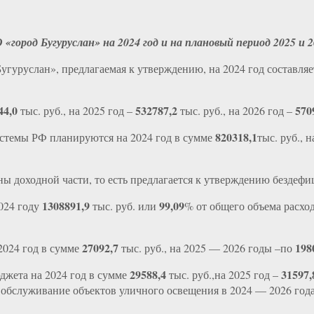
О
«город Бугуруслан» на 2024 год и на плановый
период 2025 и 2
угуруслан», предлагаемая к утверждению, на 2024 год составля
44,0
532787,2
570
тыс. руб., на 2025 год –
тыс. руб., на 2026 год –
820318,1
стемы РФ планируются на 2024 год в сумме
тыс. руб., 
равны доходной части, то есть предлагается к утверждению б
1308891,9
99,09
024 году
тыс. руб. или
% от общего объема расхо
27092,7
198
2024 год в сумме
тыс. руб., на 2025 — 2026 годы –по
29588,4
31597
джета на 2024 год в сумме
тыс. руб.,на 2025 год –
 обслуживание объектов уличного освещения в 2024 — 2026 год