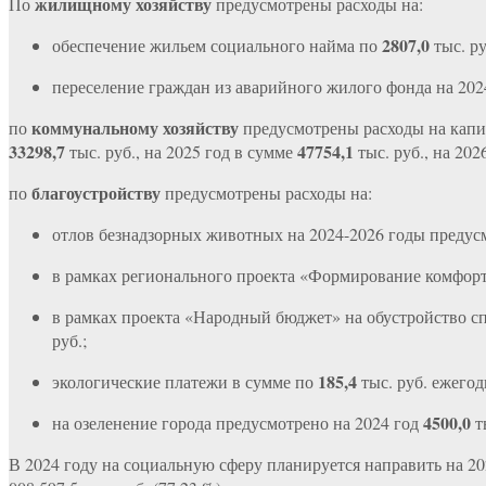
жилищному хозяйству
По
предусмотрены расходы на:
2807,0
обеспечение жильем социального найма по
тыс. ру
переселение граждан из аварийного жилого фонда на 20
коммунальному хозяйству
по
предусмотрены расходы на капи
33298,7
47754,1
тыс. руб., на 2025 год в сумме
тыс. руб., на 202
благоустройству
по
предусмотрены расходы на:
отлов безнадзорных животных на 2024-2026 годы преду
в рамках регионального проекта «Формирование комфорт
в рамках проекта «Народный бюджет» на обустройство с
руб.;
185,4
экологические платежи в сумме по
тыс. руб. ежего
4500,0
на озеленение города предусмотрено на 2024 год
т
В 2024 году на социальную сферу планируется направить на 2