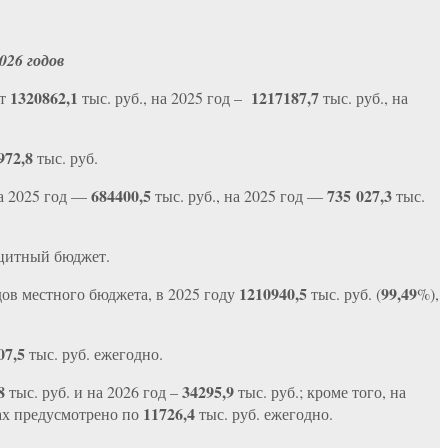
026 годов
1320862,1
1217187,7
ет
тыс. руб., на 2025 год –
тыс. руб., на
972,8
тыс. руб.
684400,5
735 027,3
на 2025 год —
тыс. руб., на 2025 год —
тыс.
ездефицитный бюджет.
1210940,5
99,49
дов местного бюджета, в 2025 году
тыс. руб. (
%),
07,5
тыс. руб. ежегодно.
,8
34295,9
тыс. руб. и на 2026 год –
тыс. руб.; кроме того, на
11726,4
ах предусмотрено по
тыс. руб. ежегодно.