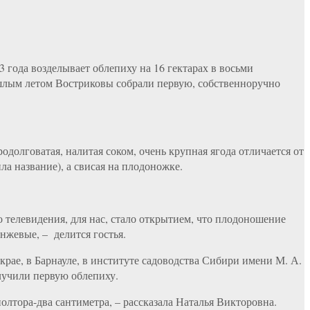
 года возделывает облепиху на 16 гектарах в восьми
рошлым летом Востриковы собрали первую, собственноручно
долговатая, налитая соком, очень крупная ягода отличается от
ла название), а свисая на плодоножке.
о телевидения, для нас, стало открытием, что плодоношение
анжевые, – делится гостья.
рае, в Барнауле, в институте садоводства Сибири имени М. А.
лучили первую облепиху.
олтора-два сантиметра, – рассказала Наталья Викторовна.