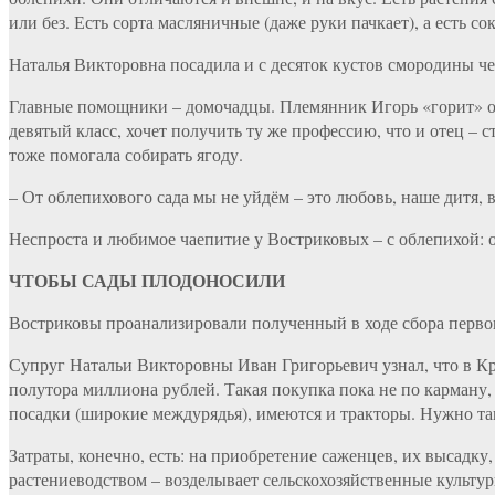
или без. Есть сорта масляничные (даже руки пачкает), а есть со
Наталья Викторовна посадила и с десяток кустов смородины челя
Главные помощники – домочадцы. Племянник Игорь «горит» общ
девятый класс, хочет получить ту же профессию, что и отец –
тоже помогала собирать ягоду.
– От облепихового сада мы не уйдём – это любовь, наше дитя,
Неспроста и любимое чаепитие у Востриковых – с облепихой: о
ЧТОБЫ
САДЫ ПЛОДОНОСИЛИ
Востриковы проанализировали полученный в ходе сбора перво
Супруг Натальи Викторовны Иван Григорьевич узнал, что в Кр
полутора миллиона рублей. Такая покупка пока не по карману,
посадки (широкие междурядья), имеются и тракторы. Нужно та
Затраты, конечно, есть: на приобретение саженцев, их высадк
растениеводством – возделывает сельскохозяйственные культур