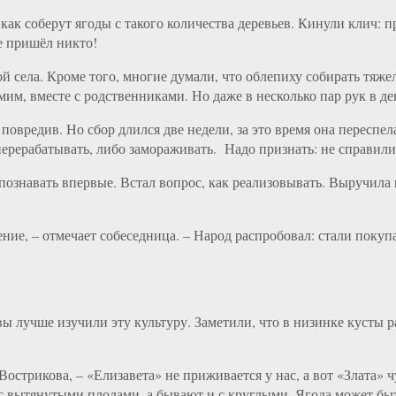
как соберут ягоды с такого количества деревьев. Кинули клич: 
е пришёл никто!
ой села. Кроме того, многие думали, что облепиху собирать тяже
им, вместе с родственниками. Но даже в несколько пар рук в де
е повредив. Но сбор длился две недели, за это время она переспе
 перерабатывать, либо замораживать. Надо признать: не справил
ь познавать впервые. Встал вопрос, как реализовывать. Выручил
ние, – отмечает собеседница. – Народ распробовал: стали поку
лучше изучили эту культуру. Заметили, что в низинке кусты рас
Вострикова, – «Елизавета» не приживается у нас, а вот «Злата» 
 с вытянутыми плодами, а бывают и с круглыми. Ягода может быт