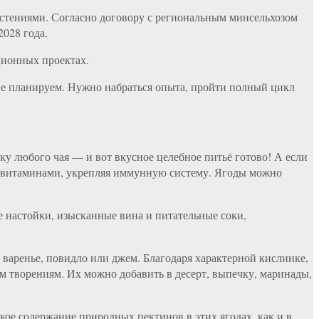
астениями. Согласно договору с региональным минсельхозом
2028 года.
ационных проектах.
 не планируем. Нужно набраться опыта, пройти полный цикл
ку любого чая — и вот вкусное целебное питьё готово! А если
изм витаминами, укрепляя иммунную систему. Ягоды можно
 настойки, изысканные вина и питательные соки,
 варенье, повидло или джем. Благодаря характерной кислинке,
 творениям. Их можно добавить в десерт, выпечку, маринады,
ое содержание природных пектинов в этих ягодах, как и в