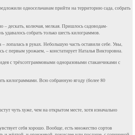
предложили односельчанам прийти на территорию сада, собрать
ло – дескать, колючая, мелкая. Пришлось садоводам-
нь удавалось собрать только шесть килограммов.
ла – лопалась в руках. Небольшую часть оставили себе. Увы,
ись с первым урожаем, – констатирует Наталья Викторовна.
а идея с трёхсотграммовыми одноразовыми стаканчиками с
пать килограммами. Всю собранную ягоду (более 80
тут чуть хуже, чем на открытом месте, хотя изначально
чувствует себя хорошо. Вообще, есть множество сортов
ь и жёлтой, и оранжевой, покислее или послаще, с горчинкой