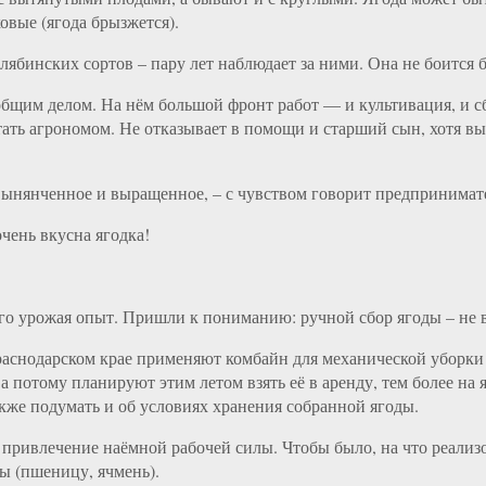
ковые (ягода брызжется).
бинских сортов – пару лет наблюдает за ними. Она не боится бра
им делом. На нём большой фронт работ — и культивация, и сбо
 стать агрономом. Не отказывает в помощи и старший сын, хотя
 вынянченное и выращенное, – с чувством говорит предпринимат
чень вкусна ягодка!
го урожая опыт. Пришли к пониманию: ручной сбор ягоды – не 
аснодарском крае применяют комбайн для механической уборки 
 а потому планируют этим летом взять её в аренду, тем более н
кже подумать и об условиях хранения собранной ягоды.
у, привлечение наёмной рабочей силы. Чтобы было, на что реал
ы (пшеницу, ячмень).