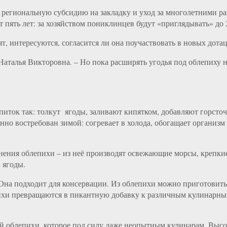
а региональную субсидию на закладку и уход за многолетними р
 пять лет: за хозяйством пониклинцев будут «приглядывать» до 
ят, интересуются, согласится ли она поучаствовать в новых дот
 Наталья Викторовна. – Но пока расширять угодья под облепиху
питок так: толкут ягоды, заливают кипятком, добавляют горсточ
бенно востребован зимой: согревает в холода, обогащает орган
ения облепихи – из неё производят освежающие морсы, крепкие
 ягоды.
 Она подходит для консервации. Из облепихи можно приготовить
хи превращаются в пикантную добавку к различным кулинарным
 облепихи, которое под силу даже неопытным кулинарам. Высок