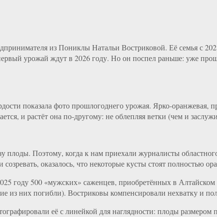
дпринимателя из Пониклы Натальи Востриковой. Её семья с 2023
: первый урожай ждут в 2026 году. Но он поспел раньше: уже п
дости показала фото прошлогоднего урожая. Ярко-оранжевая, про
тся, и растёт она по-другому: не облепляя ветки (чем и заслужи
азу плоды. Поэтому, когда к нам приехали журналисты областног
и созревать, оказалось, что некоторые кусты стоят полностью ор
2025 году 500 «мужских» саженцев, приобретённых в Алтайском к
огие из них погибли). Востриковы компенсировали нехватку и по
отографировали её с линейкой для наглядности: плоды размером п