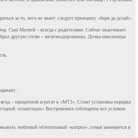
ться за то, чего не знает: следует принципу «бери да делай».
р. Сын Матвей – всегда с родителями. Сейчас оканчивает
 выбрал другую стезю – железнодорожника. Дочка-школьница
ель.
вариант.
ягод – прицепной агрегат к «МТЗ». Стоит установка порядка
а ягодной «плантации» Востриковых соблюдены все условия
изовывать любимый облепиховый «каприз», семья занимается и