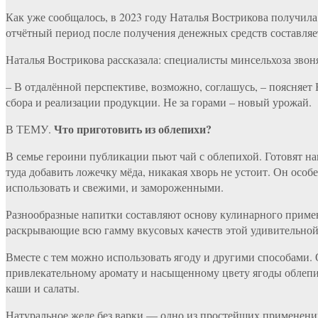
Как уже сообщалось, в 2023 году Наталья Вострикова получил
отчётный период после получения денежных средств составляет
Наталья Вострикова рассказала: специалисты минсельхоза звон
– В отдалённой перспективе, возможно, соглашусь, – поясняет
сбора и реализации продукции. Не за горами – новый урожай.
Что приготовить из облепихи?
В ТЕМУ.
В семье героини публикации пьют чай с облепихой. Готовят на
туда добавить ложечку мёда, никакая хворь не устоит. Он осо
использовать и свежими, и замороженными.
Разнообразные напитки составляют основу кулинарного примен
раскрывающие всю гамму вкусовых качеств этой удивительной
Вместе с тем можно использовать ягоду и другими способами.
привлекательному аромату и насыщенному цвету ягоды облепи
каши и салаты.
Натуральное желе без варки — одно из простейших применений