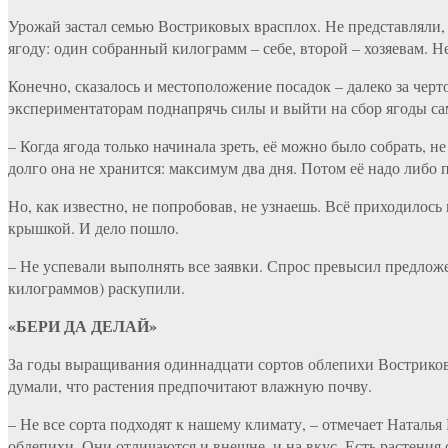
Урожай застал семью Востриковых врасплох. Не представляли, 
ягоду: один собранный килограмм – себе, второй – хозяевам. Н
Конечно, сказалось и местоположение посадок – далеко за черт
экспериментаторам поднапрячь силы и выйти на сбор ягоды сам
– Когда ягода только начинала зреть, её можно было собрать, н
долго она не хранится: максимум два дня. Потом её надо либо
Но, как известно, не попробовав, не узнаешь. Всё приходилос
крышкой. И дело пошло.
– Не успевали выполнять все заявки. Спрос превысил предложе
килограммов) раскупили.
«БЕРИ ДА ДЕЛАЙ»
За годы выращивания одиннадцати сортов облепихи Востриковы 
думали, что растения предпочитают влажную почву.
– Не все сорта подходят к нашему климату, – отмечает Наталья 
облепихи. Они отличаются и внешне, и на вкус. Есть растения