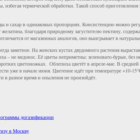
ты, избегая термической обработки. Такой способ приготовлени
ды и сахар в одинаковых пропорциях. Консистенцию можно регул
ует желатина, благодаря природному загустителю пектину, содер
отличается от магазинных аналогов, оно выигрывает в натуральн
всегда заметное. На женских кустах двудомного растения выраст
а – не медонос. Её цветы неприметны: зеленовато-бурые, без н
оротких цветоножках. Облепиха цветёт в апреле-мае. В средней 
ести уже в начале июня. Цветение идёт при температуре +10-15
ти в разное время и опыления не произойдёт.
программы догазификации
тизу в Москву