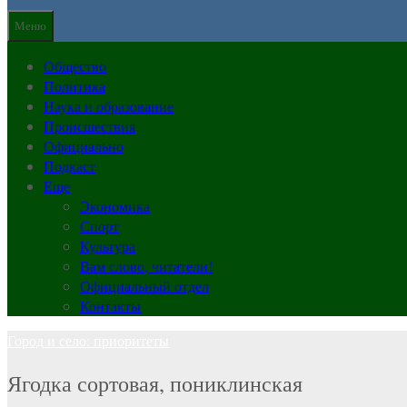
Меню
Общество
Политика
Наука и образование
Происшествия
Официально
Подкаст
Еще
Экономика
Спорт
Культура
Вам слово, читатели!
Официальный отдел
Контакты
Город и село: приоритеты
Ягодка сортовая, пониклинская