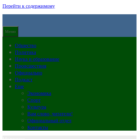
Перейти к содержимому
Меню
Общество
Политика
Наука и образование
Происшествия
Официально
Подкаст
Еще
Экономика
Спорт
Культура
Вам слово, читатели!
Официальный отдел
Контакты
Медицина