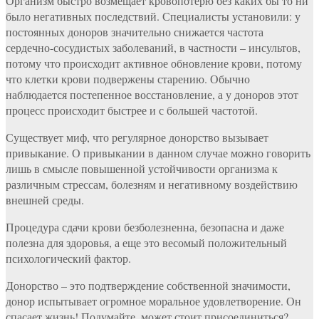
Организм быстро возмещает кровопотерю без каких бы то ни
было негативных последствий. Специалисты установили: у
постоянных доноров значительно снижается частота
сердечно-сосудистых заболеваний, в частности – инсультов,
потому что происходит активное обновление крови, потому
что клетки крови подвержены старению. Обычно
наблюдается постепенное восстановление, а у доноров этот
процесс происходит быстрее и с большей частотой.
Существует миф, что регулярное донорство вызывает
привыкание. О привыкании в данном случае можно говорить
лишь в смысле повышенной устойчивости организма к
различным стрессам, болезням и негативному воздействию
внешней среды.
Процедура сдачи крови безболезненна, безопасна и даже
полезна для здоровья, а еще это весомый положительный
психологический фактор.
Донорство – это подтверждение собственной значимости,
донор испытывает огромное моральное удовлетворение. Он
спасает жизнь! Подумайте, может стоит присоединиться?