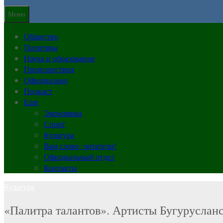
Меню
Общество
Политика
Наука и образование
Происшествия
Официально
Подкаст
Еще
Экономика
Спорт
Культура
Вам слово, читатели!
Официальный отдел
Контакты
Культура
«Палитра талантов». Артисты Бугуруслан