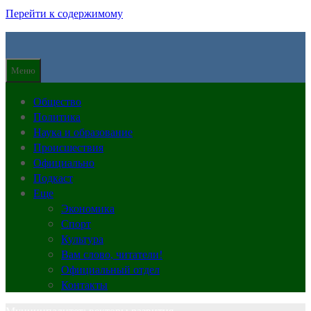
Перейти к содержимому
Меню
Общество
Политика
Наука и образование
Происшествия
Официально
Подкаст
Еще
Экономика
Спорт
Культура
Вам слово, читатели!
Официальный отдел
Контакты
Муниципалитет: векторы развития