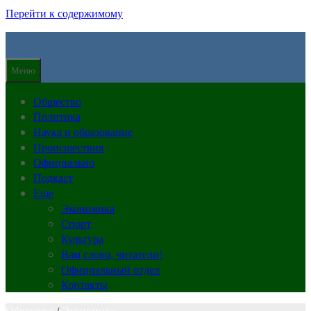
Перейти к содержимому
Меню
Общество
Политика
Наука и образование
Происшествия
Официально
Подкаст
Еще
Экономика
Спорт
Культура
Вам слово, читатели!
Официальный отдел
Контакты
Общество
/
Экономика