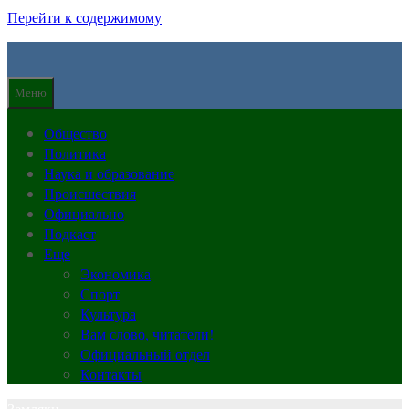
Перейти к содержимому
Меню
Общество
Политика
Наука и образование
Происшествия
Официально
Подкаст
Еще
Экономика
Спорт
Культура
Вам слово, читатели!
Официальный отдел
Контакты
Земляки